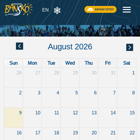
EN
ЗАПАЗИ ХОТЕЛ
August 2026
Календар
Sun
Mon
Tue
Wed
Thu
Fri
Sat
26
27
28
29
30
31
1
2
3
4
5
6
7
8
9
10
11
12
13
14
15
16
17
18
19
20
21
22