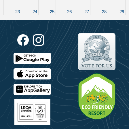
23
24
25
26
27
28
29
30
31
1
2
3
4
5