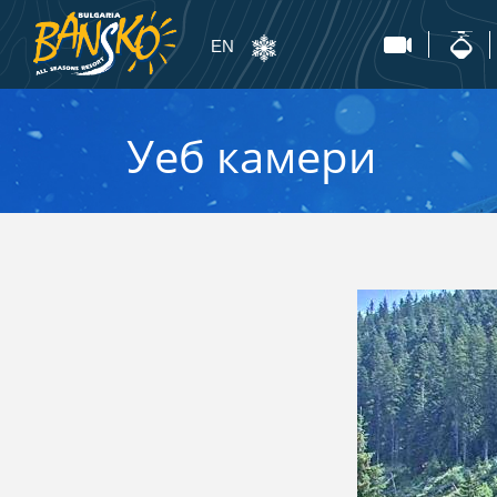
EN
Уеб камери