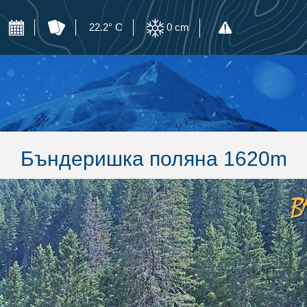
22.2° C
0
cm
Бъндеришка поляна 1620m