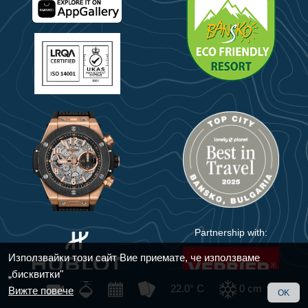
Partnership with:
Използвайки този сайт Вие приемате, че използваме
„бисквитки"
22.0° C
0
cm
Вижте повече
OK