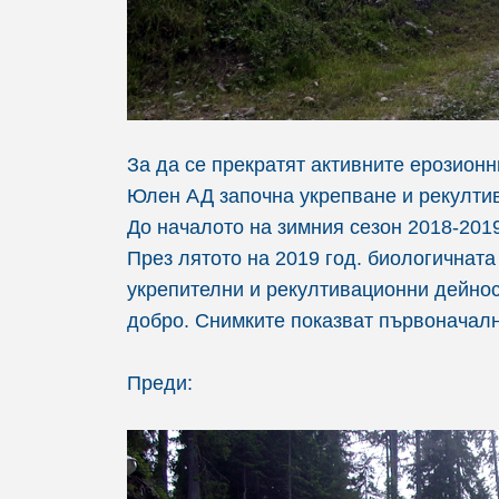
За да се прекратят активните ерозионни
Юлен АД започна укрепване и рекултив
До началото на зимния сезон 2018-201
През лятото на 2019 год. биологичнат
укрепителни и рекултивационни дейнос
добро. Снимките показват първоначалн
Преди: