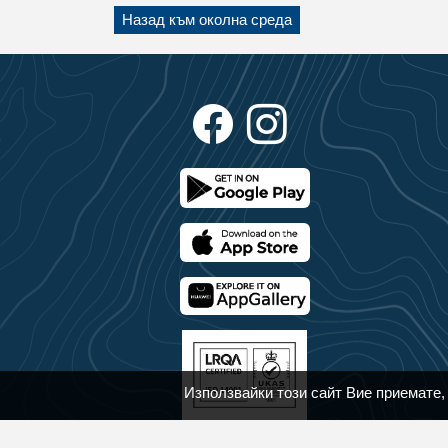
Назад към околна среда
Използвайки този сайт Вие приемате,