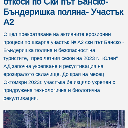
откоси по Ски път Банско-
Бъндеришка поляна- Участък
А2
С цел прекратяване на активните ерозионни
процеси по шкарпа участък № А2 ски път Банско -
Бъндеришка поляна и безопасност на
туристите, през летния сезон на 2023 г. "Юлен"
АД започна укрепване и рекултивация на
ерозиралото свлачище. До края на месец
Октомври 2023г. участъка бе изцяло укрепен с
придружена технологична и биологична
рекултивация.