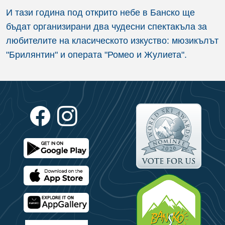
И тази година под открито небе в Банско ще
бъдат организирани два чудесни спектакъла за
любителите на класическото изкуство: мюзикълът
"Брилянтин" и операта "Ромео и Жулиета".