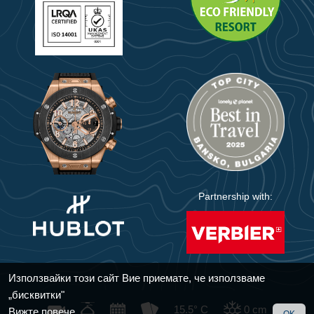
Partnership with:
Използвайки този сайт Вие приемате, че използваме
„бисквитки"
© 2018 - 2025 Bansko
Handmade with care by
KIWI
15.5° C
0
cm
Вижте повече
OK