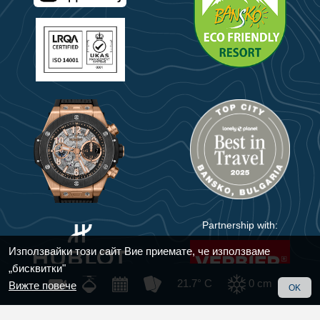
Partnership with:
Използвайки този сайт Вие приемате, че използваме
„бисквитки"
21.7° C
0
cm
Вижте повече
OK