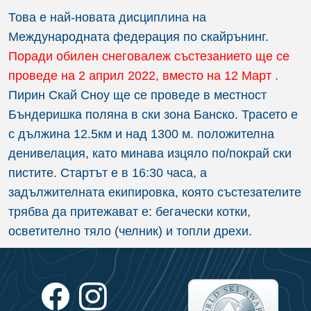
Това е най-новата дисциплина на
Международната федерация по скайрънинг.
Поради обилен снеговалеж състезанието ще се
проведе на 2 април 2022, вместо на 12 Март .
Пирин Скай Сноу ще се проведе в местност
Бъндеришка поляна в ски зона Банско. Трасето е
с дължина 12.5км и над 1300 м. положителна
денивелация, като минава изцяло по/покрай ски
пистите. Стартът е в 16:30 часа, а
задължителната екипировка, която състезателите
трябва да притежават е: бегачески котки,
осветително тяло (челник) и топли дрехи.