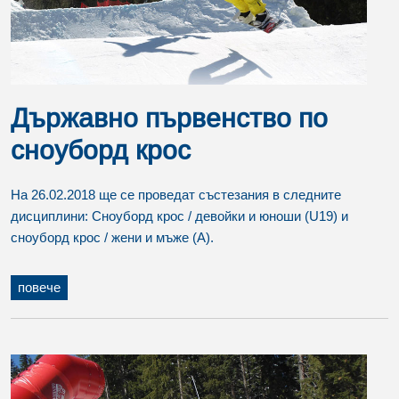
Държавно първенство по
сноуборд крос
На 26.02.2018 ще се проведат състезания в следните
дисциплини: Сноуборд крос / девойки и юноши (U19) и
сноуборд крос / жени и мъже (A).
повече