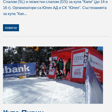
Слалом (SL) и гиганстки слалом (GS) за купа "Капи" (до 14 и
16 г). Организатори са Юлен АД и СК "Юлен". Състезанията
за купа "Кап...
повече