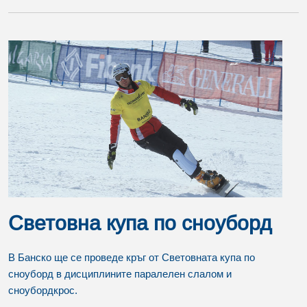
Световна купа по сноуборд
В Банско ще се проведе кръг от Световната купа по
сноуборд в дисциплините паралелен слалом и
сноубордкрос.