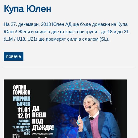
Купа Юлен
На 27. декември, 2018 Юлен АД ще бъде домакин на Купа
Юлен! Жени и мъже в две възрастови групи - до 18 и до 21
(L,M / U18, U21) ще премерят сили в слалом (SL).
повече