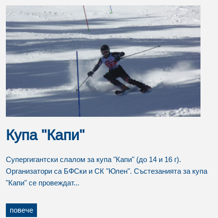
Купа "Капи"
Супергигантски слалом за купа "Капи" (до 14 и 16 г).
Организатори са БФСки и СК "Юлен". Състезанията за купа
"Капи" се провеждат...
повече