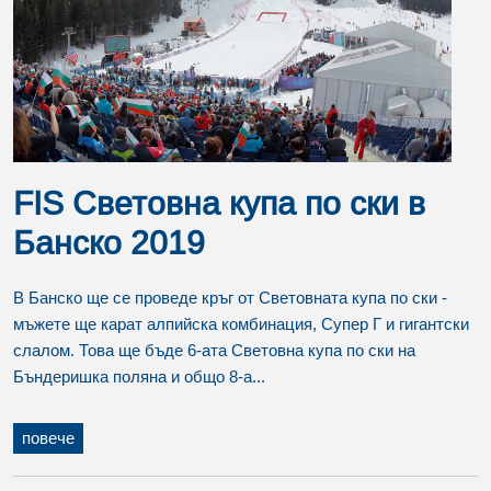
FIS Световна купа по ски в
Банско 2019
В Банско ще се проведе кръг от Световната купа по ски -
мъжете ще карат алпийска комбинация, Супер Г и гигантски
слалом. Това ще бъде 6-ата Световна купа по ски на
Бъндеришка поляна и общо 8-а...
повече