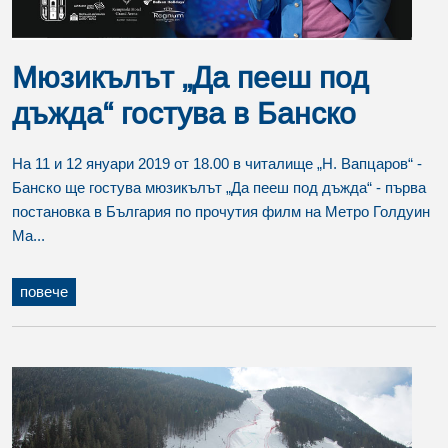
Мюзикълът „Да пееш под
дъжда“ гостува в Банско
На 11 и 12 януари 2019 от 18.00 в читалище „Н. Вапцаров“ -
Банско ще гостува мюзикълът „Да пееш под дъжда“ - първа
постановка в България по прочутия филм на Метро Голдуин
Ма...
повече