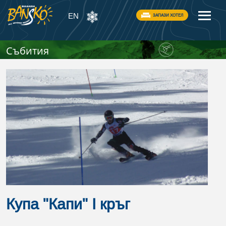
EN
ЗАПАЗИ ХОТЕЛ
Събития
Купа "Капи" I кръг