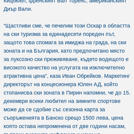
Кицбюел, френският Вал Торенс, американският
Диър Вали.
"Щастливи сме, че печелим този Оскар в областта
на ски туризма за единадесети пореден път,
защото това спомага за имиджа на града, на ски
зоната и на България, като предпочитано място
за луксозно ски преживяване, където водещото е
високото качество на услугата на изключително
атрактивна цена”, каза Иван Обрейков. Mаркетинг
директорът на концесионера Юлен АД, който
стопанисва ски зоната в Пирин напомни, че до 15.
декември всеки любител на зимните спортове
може да се сдобие със сезонна карта за
съоръженията в Банско срещо 1500 лева, цена
която остава непроменена от две години насам,