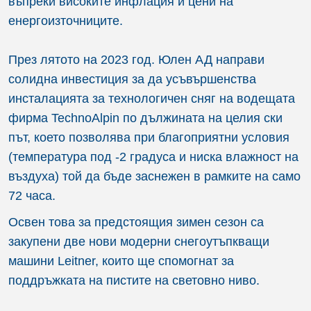
въпреки високите инфлация и цени на
енергоизточниците.
През лятото на 2023 год. Юлен АД направи
солидна инвестиция за да усъвършенства
инсталацията за технологичен сняг на водещата
фирма TechnoАlpin по дължината на целия ски
път, което позволява при благоприятни условия
(температура под -2 градуса и ниска влажност на
въздуха) той да бъде заснежен в рамките на само
72 часа.
Освен това за предстоящия зимен сезон са
закупени две нови модерни снегоутъпкващи
машини Leitner, които ще спомогнат за
поддръжката на пистите на световно ниво.