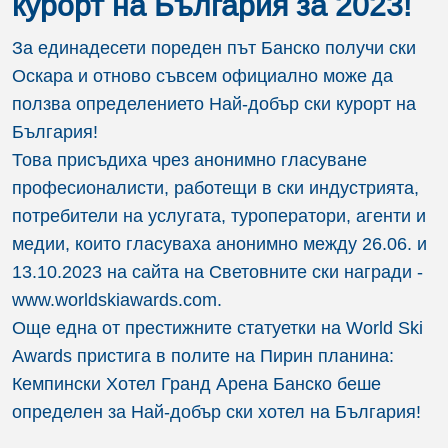
курорт на България за 2023!
За единадесети пореден път Банско получи ски
Оскара и отново съвсем официално може да
ползва определението Най-добър ски курорт на
България!
Това присъдиха чрез анонимно гласуване
професионалисти, работещи в ски индустрията,
потребители на услугата, туроператори, агенти и
медии, които гласуваха анонимно между 26.06. и
13.10.2023 на сайта на Световните ски награди -
www.worldskiawards.com.
Още една от престижните статуетки на World Ski
Awards пристига в полите на Пирин планина:
Кемпински Хотел Гранд Арена Банско беше
определен за Най-добър ски хотел на България!