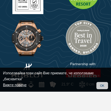
Partnership with:
Използвайки този сайт Вие приемате, че използваме
„бисквитки"
21.9° C
0
cm
Вижте повече
OK
© 2018 - 2025 Bansko
Handmade with care by
KIWI