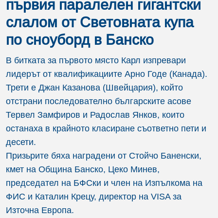
първия паралелен гигантски
слалом от Световната купа
по сноуборд в Банско
В битката за първото място Карл изпревари
лидерът от квалификациите Арно Годе (Канада).
Трети е Джан Казанова (Швейцария), който
отстрани последователно българските асове
Тервел Замфиров и Радослав Янков, които
останаха в крайното класиране съответно пети и
десети.
Призьрите бяха наградени от Стойчо Баненски,
кмет на Община Банско, Цеко Минев,
председател на БФСки и член на Изпълкома на
ФИС и Каталин Крецу, директор на VISA за
Източна Европа.