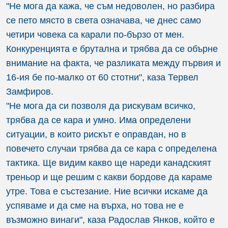
"Не мога да кажа, че съм недоволен, но разбира
се пето място в света означава, че днес само
четири човека са карали по-бързо от мен.
Конкуренцията е брутална и трябва да се обърне
внимание на факта, че разликата между първия и
16-ия бе по-малко от 60 стотни", каза Тервел
Замфиров.
"Не мога да си позволя да рискувам всичко,
трябва да се кара и умно. Има определени
ситуации, в които рискът е оправдан, но в
повечето случаи трябва да се кара с определена
тактика. Ще видим какво ще нареди канадският
треньор и ще решим с какви бордове да караме
утре. Това е състезание. Ние всички искаме да
успяваме и да сме на върха, но това не е
възможно винаги", каза Радослав Янков, който е