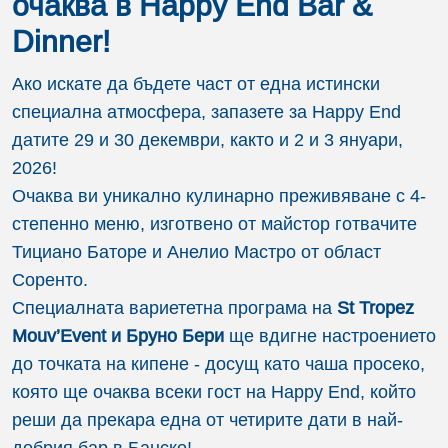
очаква в Happy End Bar &
Dinner!
Ако искате да бъдете част от една истински
специална атмосфера, запазете за Happy End
датите 29 и 30 декември, както и 2 и 3 януари,
2026!
Очаква ви уникално кулинарно преживяване с 4-
степенно меню, изготвено от майстор готвачите
Тициано Баторе и Анелио Мастро от област
Соренто.
Специалната вариететна програма на
St Tropez
Mouv’Event
и Бруно Бери
ще вдигне настроението
до точката на кипене - досущ като чаша просеко,
която ще очаква всеки гост на Happy End, който
реши да прекара една от четирите дати в най-
добрия бар в Банско!