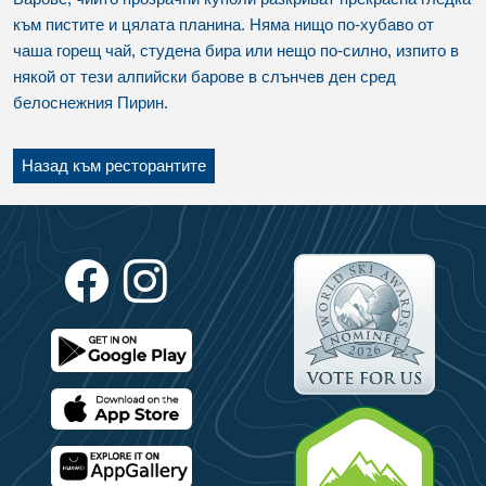
към пистите и цялата планина. Няма нищо по-хубаво от
чаша горещ чай, студена бира или нещо по-силно, изпито в
някой от тези алпийски барове в слънчев ден сред
белоснежния Пирин.
Назад към ресторантите