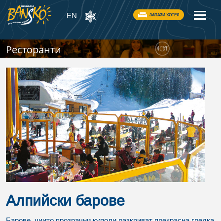
EN
ЗАПАЗИ ХОТЕЛ
Ресторанти
Алпийски барове
Барове, чиито прозрачни куполи разкриват прекрасна гледка