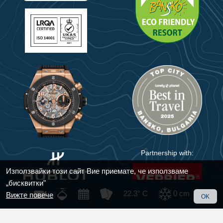
Partnership with:
Използвайки този сайт Вие приемате, че използваме
„бисквитки"
22.3° C
0
cm
Вижте повече
OK