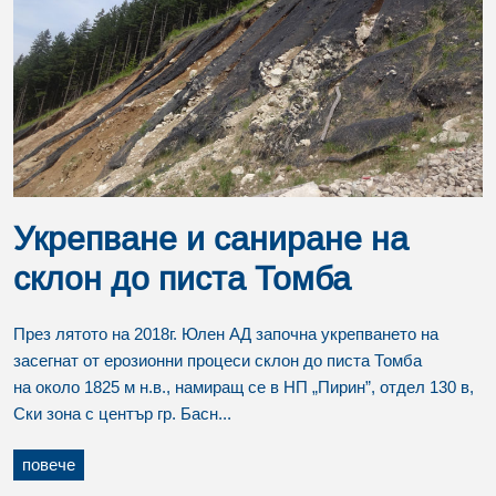
Укрепване и саниране на
склон до писта Томба
През лятото на 2018г. Юлен АД започна укрепването на
засегнат от ерозионни процеси склон до писта Томба
на около 1825 м н.в., намиращ се в НП „Пирин”, отдел 130 в,
Ски зона с център гр. Басн...
повече