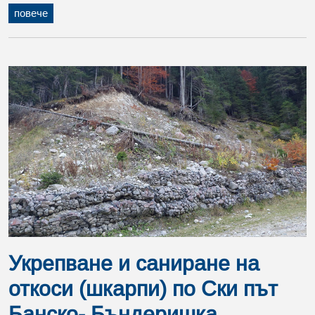
повече
Укрепване и саниране на
откоси (шкарпи) по Ски път
Банско- Бъндеришка...