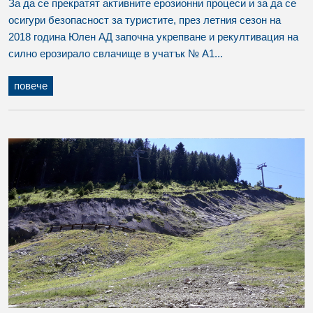
За да се прекратят активните ерозионни процеси и за да се
осигури безопасност за туристите, през летния сезон на
2018 година Юлен АД започна укрепване и рекултивация на
силно ерозирало свлачище в учатък № А1...
повече