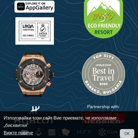
Partnership with:
Използвайки този сайт Вие приемате, че използваме
„бисквитки"
14.3° C
0
cm
Вижте повече
OK