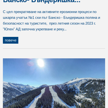
С цел прекратяване на активните ерозионни процеси по
шкарпа учатък №1 ски път Банско - Бъндеришка поляна и
безопасност на туристите, през летния сезон на 2023 г.
"Юлен" АД започна укрепване и реку...
повече