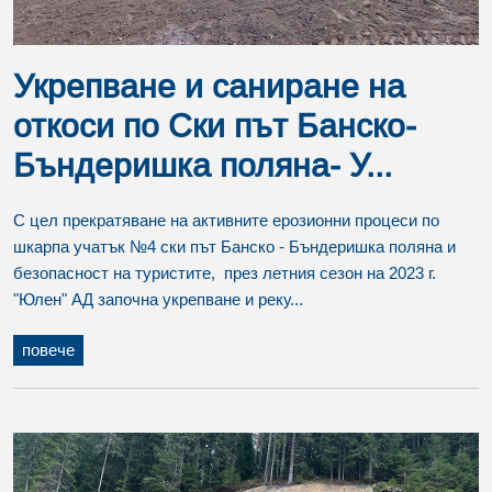
Укрепване и саниране на
откоси по Ски път Банско-
Бъндеришка поляна- У...
С цел прекратяване на активните ерозионни процеси по
шкарпа учатък №4 ски път Банско - Бъндеришка поляна и
безопасност на туристите, през летния сезон на 2023 г.
"Юлен" АД започна укрепване и реку...
повече