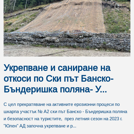
Укрепване и саниране на
откоси по Ски път Банско-
Бъндеришка поляна- У...
С цел прекратяване на активните ерозионни процеси по
шкарпа участък № А2 ски път Банско - Бъндеришка поляна
и безопасност на туристите, през летния сезон на 2023 г.
"Юлен" АД започна укрепване и р...