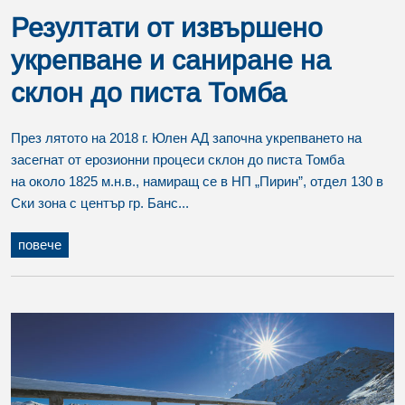
Резултати от извършено
укрепване и саниране на
склон до писта Томба
През лятото на 2018 г. Юлен АД започна укрепването на
засегнат от ерозионни процеси склон до писта Томба
на около 1825 м.н.в., намиращ се в НП „Пирин”, отдел 130 в
Ски зона с център гр. Банс...
повече