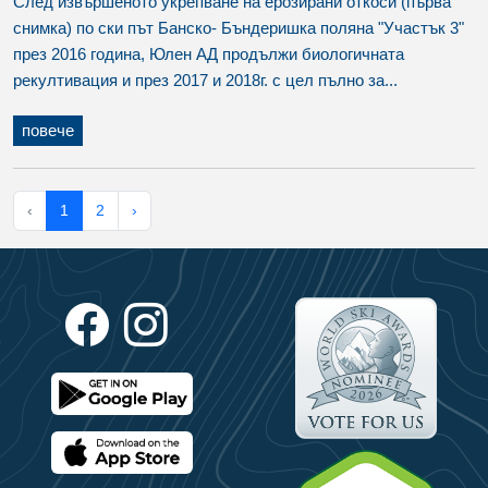
След извършеното укрепване на ерозирани откоси (първа
снимка) по ски път Банско- Бъндеришка поляна "Участък 3"
през 2016 година, Юлен АД продължи биологичната
рекултивация и през 2017 и 2018г. с цел пълно за...
повече
‹
1
2
›