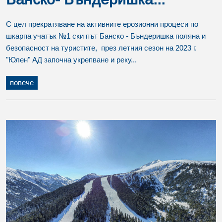
С цел прекратяване на активните ерозионни процеси по
шкарпа учатък №1 ски път Банско - Бъндеришка поляна и
безопасност на туристите, през летния сезон на 2023 г.
"Юлен" АД започна укрепване и реку...
повече