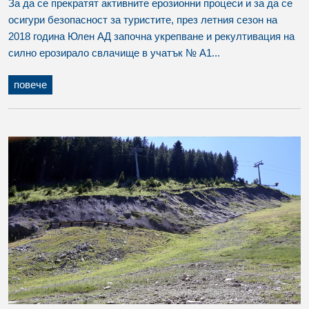
За да се прекратят активните ерозионни процеси и за да се
осигури безопасност за туристите, през летния сезон на
2018 година Юлен АД започна укрепване и рекултивация на
силно ерозирало свлачище в учатък № А1...
повече