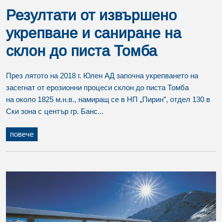
Резултати от извършено
укрепване и саниране на
склон до писта Томба
През лятото на 2018 г. Юлен АД започна укрепването на
засегнат от ерозионни процеси склон до писта Томба
на около 1825 м.н.в., намиращ се в НП „Пирин”, отдел 130 в
Ски зона с център гр. Банс...
повече